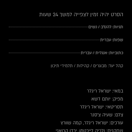
הסרט יהיה זמין לצפייה למשך 24 שעות
תגיות:
להט"ב
/
נשים
שפות:
עברית
כתוביות:
אנגלית
/
עברית
קהל יעד:
מבוגרים
/
קהילות
/
תלמידי תיכון
במאי: ישראל ריגלר
מפיק: יותם דשא
תסריטאי: ישראל ריגלר
צלם: שעיה צ'סנר
עורכים: ישראל ריגלר, קמה שוורץ
שחקנים: ולריה לייכטמן, ירדן קרואני