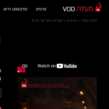
סרטים
פודקאסט וידאו
מעלה VOD
←
סרטים
←
נקודת האור של הבית
נ
א
ה