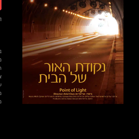
ה
ב
מ
ת
צ
ע
מ
מ