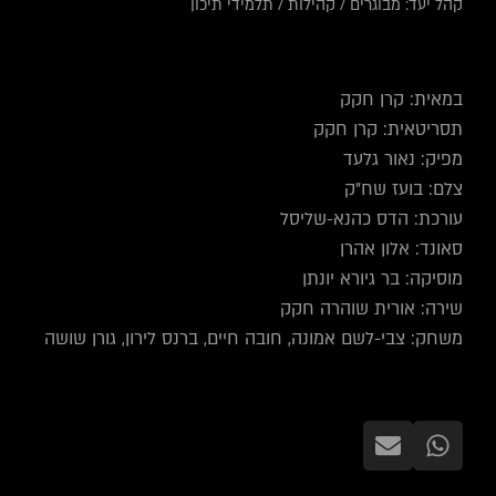
קהל יעד:
מבוגרים
/
קהילות
/
תלמידי תיכון
במאית: קרן חקק
תסריטאית: קרן חקק
מפיק: נאור גלעד
צלם: בועז שח"ק
עורכת: הדס כהנא-שליסל
סאונד: אלון אהרן
מוסיקה: בר גיורא יונתן
שירה: אורית שוהרה חקק
משחק: צבי-לשם אמונה, חובה חיים, ברנס לירון, גורן שושה