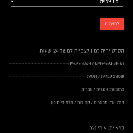
לתשלום
הסרט יהיה זמין לצפייה למשך 24 שעות
תגיות:
בעלי-חיים
/
זיקנה
/
עלייה
שפות:
עברית
/
רוסית
כתוביות:
אנגלית
/
עברית
קהל יעד:
מבוגרים
/
קהילות
/
תלמידי תיכון
במאי/ת: איתי נצר