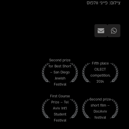
צילום: פייגי וולפוס
Second prize
Fifth place
for Best Short
CILECT
– San Diego
competition,
Jewish
2014
Festival
First Course
Second prize
Prize – Tel
short film –
Aviv Int'l
DocAviv
Student
festival
Festival