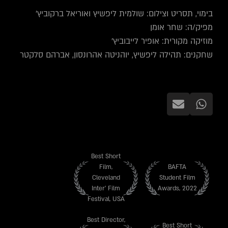
בימוי, תסריט וצילום: שולמית ליפשיץ ואוריאל ברקוביץ'
מפיק/ה: שחר אומן
מוזיקה מקורית: אופיר לייבוביץ'
שחקנים: תהילה ליפשיץ, יוהניטה אהרונסון, אברהם סלקטר
Best Short
Film,
BAFTA
Cleveland
Student Film
Inter' Film
Awards, 2022
Festival, USA
Best Director,
Best Short