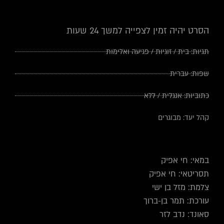
הסרט יהיה זמין לצפייה למשך 24 שעות
תגיות:
בית
/
זוגיות
/
פגיעה ואלימות
שפות:
עברית
כתוביות:
אנגלית
/
ללא
קהל יעד:
מבוגרים
במאי: חי אפיק
תסריטאי: חי אפיק
צלמת: מזל בן ישי
עורכת: תמר בן-ברוך
סאונד: נדב לזר