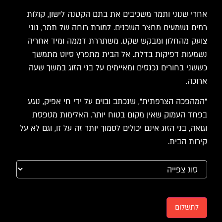
אחרי שנוני ותמר משכיבים את בתם הקטנה לישון, קולות
רמים נשמעים מחצר השכנים. למורת רוחה של תמר, נוני
צועק מהחלון ומבקש שקט. משתררת דממה ומיד אחריה
נשמעות דפיקות בדלת. אל הבית מתפרץ סיוט מתמשך
כששני בחורים נכנסים ומאיימים על בני הזוג במשך שעה
ארוכה.
"המהפכה הצרפתית", שנכתב ובוים על ידי חי אפיק, נוגע
בפחד העמוק שאין מקום בטוח יותר. האלימות מטפסת
וגואה, בני הזוג אינם יכולים לסמוך יותר זה על זו, וגם לא על
קירות הבית.
לתשלום