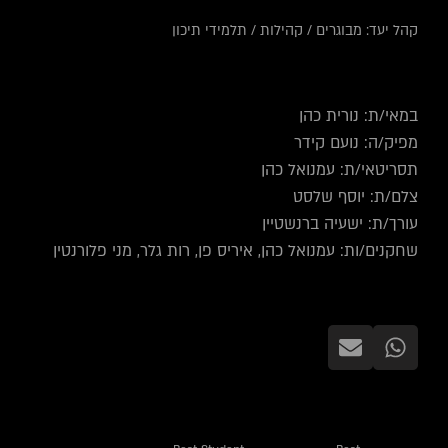
קהל יעד:
מבוגרים
/
קהילות
/
תלמידי תיכון
במאי/ת: נורית כהן
מפיק/ה: נועם קידר
תסריטאי/ת: עמנואל כהן
צלם/ת: יוסף שלסט
עורך/ת: ישעיה ברנשטיין
שחקנים/ות: עמנואל כהן, איריס פן, רות גלר, מני פלורנטין