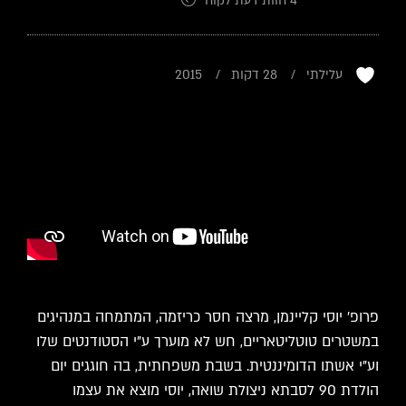
4
חוות דעת לקוח
3
מדורגים
5.00
מתוך
5 מבוסס
על
דירוגים
של לקוחות
עלילתי
28 דקות
2015
פרופ' יוסי קליינמן, מרצה חסר כריזמה, המתמחה במנהיגים
במשטרים טוטליטאריים, חש לא מוערך ע"י הסטודנטים שלו
וע"י אשתו הדומיננטית. בשבת משפחתית, בה חוגגים יום
הולדת 90 לסבתא ניצולת שואה, יוסי מוצא את עצמו