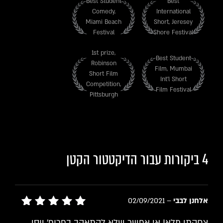
Best Student
Best
Comedy,
International
Miami Beach
Short, Jeresey
Festival
Shore Festival
1st prize,
Best Student
Robinson
Film, Mumbai
Short Film
Int'l Short
Competition,
Film Festival
Pittsburgh
4 ביקורות עבור
הדיקטטור הקטן
אלחנן לבבי
–
02/09/2021
דורג
5
צחקתי מלא! אי אפשר שלא להתאהב בפרופ' יוסי