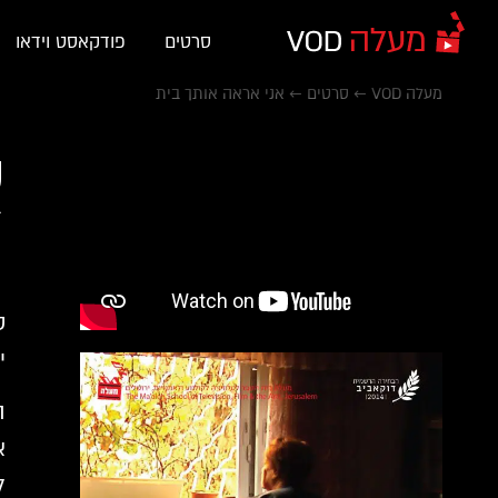
סרטים
פודקאסט וידאו
מעלה VOD
←
סרטים
←
אני אראה אותך בית
א
ס
י
ה
א
ל