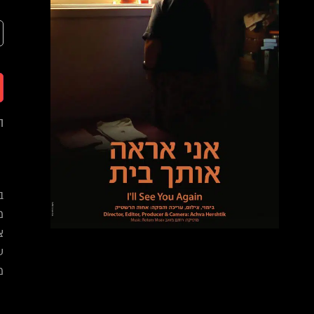
ה
ב
מ
צ
ע
מ